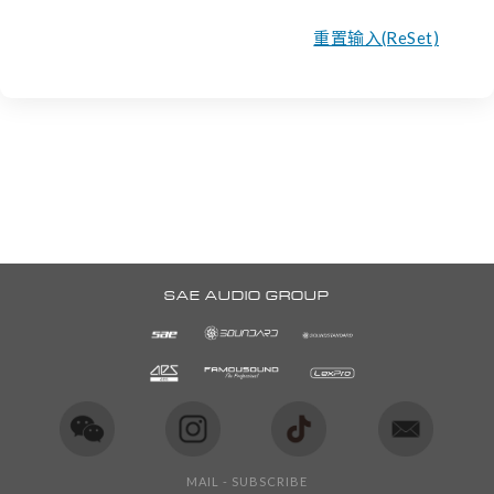
重置输入(ReSet)
SAE AUDIO GROUP
MAIL - SUBSCRIBE