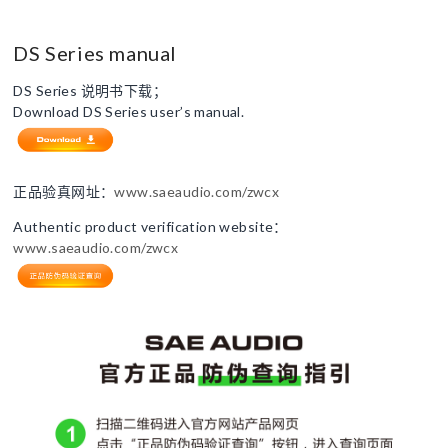
DS Series manual
DS Series 说明书下载；
Download DS Series user’s manual.
正品验真网址：
www.saeaudio.com/zwcx
Authentic product verification website：
www.saeaudio.com/zwcx